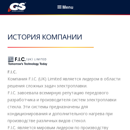
S
Menu
k
i
Русский
p
t
ИСТОРИЯ КОМПАНИИ
Главная
o
c
О нас
o
n
Контакты
t
F.I.C.
e
Моделирование
Компания F.I.C. (UK) Limited является лидером в области
n
решения сложных задач электроплавки.
t
Лабораторный сервис
F.I.C. завоевала всемирную репутацию передового
разработчика и производителя систем электроплавки
Аудиты и анализ данных
стекла. Эти системы предназначены для
кондиционирования и дополнительного нагрева при
Экспертная
производстве различных видов стекол.
система
ES III™
F.I.C. является мировым лидером по производству