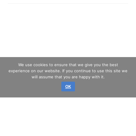
We use cookies to ensure that we give you the best
experience on our website. If you continue to use this site we
will assume that you are happy with it.
OK
авторское право © 2026 GLASS SERVICE, a.s.
Все права защищены.
КАРТА САЙТА
КОНФИДЕНЦИАЛЬНОСТИ
ВЫХОДНЫЕ ДАННЫЕ