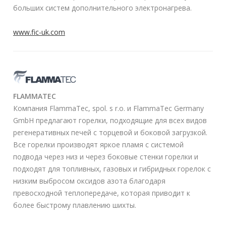
больших систем дополнительного электронагрева.
Камеры и датчики
www.fic-uk.com
Специальные печи
Пресса
Мероприятия
FLAMMATEC
Компания FlammaTec, spol. s r.o. и FlammaTec Germany
Лента новостей
GmbH предлагают горелки, подходящие для всех видов
регенеративных печей с торцевой и боковой загрузкой.
Н
Все горелки производят яркое пламя с системой
а
подвода через низ и через боковые стенки горелки и
й
подходят для топливных, газовых и гибридных горелок с
т
низким выбросом оксидов азота благодаря
и
превосходной теплопередаче, которая приводит к
:
более быстрому плавлению шихты.