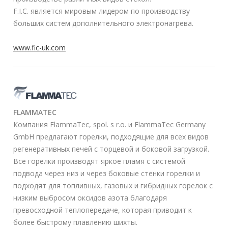
F.I.C. является мировым лидером по производству
Камеры и датчики
больших систем дополнительного электронагрева.
Специальные печи
www.fic-uk.com
Пресса
Мероприятия
Лента новостей
FLAMMATEC
Компания FlammaTec, spol. s r.o. и FlammaTec Germany
Н
GmbH предлагают горелки, подходящие для всех видов
а
регенеративных печей с торцевой и боковой загрузкой.
й
Все горелки производят яркое пламя с системой
т
подвода через низ и через боковые стенки горелки и
и
подходят для топливных, газовых и гибридных горелок с
:
низким выбросом оксидов азота благодаря
превосходной теплопередаче, которая приводит к
более быстрому плавлению шихты.