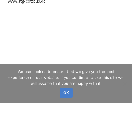
www.stg-cottbus.de
We use cookies to ensure that we give you the best
experience on our website. If you continue to use this site we
will assume that you are happy with it.
OK
авторское право © 2026 GLASS SERVICE, a.s.
Все права защищены.
КАРТА САЙТА
КОНФИДЕНЦИАЛЬНОСТИ
ВЫХОДНЫЕ ДАННЫЕ