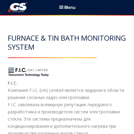
S
Menu
k
i
Русский
p
t
FURNACE & TIN BATH MONITORING
Главная
o
SYSTEM
c
О нас
o
n
Контакты
t
e
Моделирование
n
F.I.C.
t
Компания F.I.C. (UK) Limited является лидером в области
Лабораторный сервис
решения сложных задач электроплавки.
F.I.C. завоевала всемирную репутацию передового
Аудиты и анализ данных
разработчика и производителя систем электроплавки
стекла. Эти системы предназначены для
Экспертная
кондиционирования и дополнительного нагрева при
система
ES III™
производстве различных видов стекол.