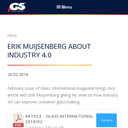
S
Menu
k
i
Русский
p
t
Главная
PRESS
o
c
ERIK MUIJSENBERG ABOUT
О нас
o
INDUSTRY 4.0
n
Контакты
t
e
26.02.2018
Моделирование
n
t
February issue of Glass International magazine brings nice
Лабораторный сервис
article with Erik Muijsenberg giving his view on how Industry
4.0 can improve container glassmaking.
Аудиты и анализ данных
Экспертная
ARTICLE - GLASS INTERNATIONAL
Скачать
2018/02
система
ES III™
1 файл(ы)
556.16 KB