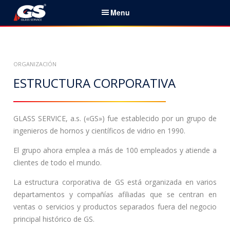
S
Menu
k
i
Español
p
t
Initio
ORGANIZACIÓN
o
c
ESTRUCTURA CORPORATIVA
Servicios & Productos
o
n
Noticias
t
GLASS SERVICE, a.s. («GS») fue establecido por un grupo de
e
ingenieros de hornos y científicos de vidrio en 1990.
Sobre nosotros
n
El grupo ahora emplea a más de 100 empleados y atiende a
t
Socios
clientes de todo el mundo.
La estructura corporativa de GS está organizada en varios
Contactos
departamentos y compañías afiliadas que se centran en
ventas o servicios y productos separados fuera del negocio
B
principal histórico de GS.
u