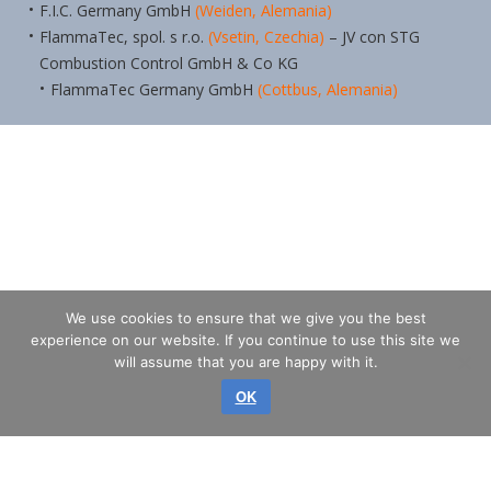
F.I.C. Germany GmbH
(Weiden, Alemania)
FlammaTec, spol. s r.o.
(Vsetin, Czechia)
– JV con STG
Combustion Control GmbH & Co KG
FlammaTec Germany GmbH
(Cottbus, Alemania)
We use cookies to ensure that we give you the best
experience on our website. If you continue to use this site we
will assume that you are happy with it.
OK
Privilegio © 2026 GLASS SERVICE, a.s.
Todos los derechos reservados.
EL MAPA DEL SITIO