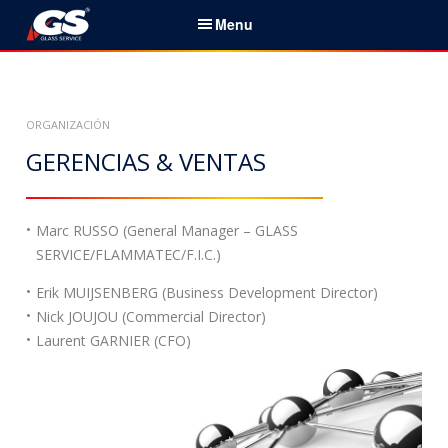
S
Menu
k
i
Español
p
t
Initio
ORGANIZACIÓN
o
c
GERENCIAS & VENTAS
Servicios & Productos
o
n
Noticias
t
Marc RUSSO (General Manager – GLASS
e
SERVICE/FLAMMATEC/F.I.C.)
Sobre nosotros
n
Erik MUIJSENBERG (Business Development Director)
t
Socios
Nick JOUJOU (Commercial Director)
Laurent GARNIER (CFO)
Contactos
B
u