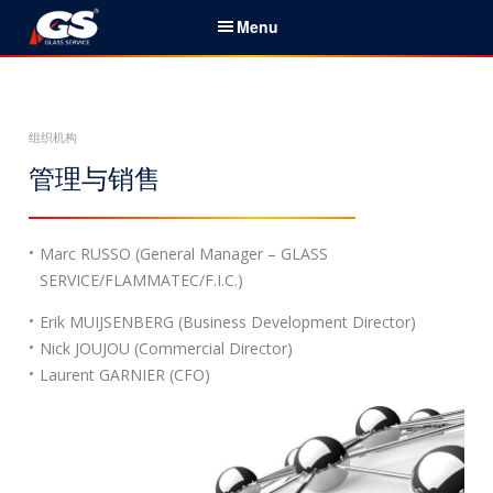
S
Menu
k
i
简体中文
p
t
家
组织机构
o
c
管理与销售
服务与产品
o
n
新闻
t
Marc RUSSO (General Manager – GLASS
e
SERVICE/FLAMMATEC/F.I.C.)
关于我们
n
Erik MUIJSENBERG (Business Development Director)
t
组织机构
Nick JOUJOU (Commercial Director)
Laurent GARNIER (CFO)
联系
搜
索