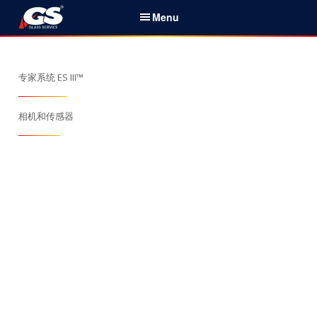
S
Menu
k
i
简体中文
p
t
专家系统 ES III™
家
o
c
相机和传感器
服务与产品
o
n
新闻
t
e
关于我们
n
t
组织机构
联系
搜
索