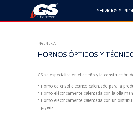
S
k
SERVICIOS & PR
i
p
t
o
INGENIERIA
c
HORNOS ÓPTICOS Y TÉCNICO
o
n
t
e
GS se especializa en el diseño y la construcción d
n
Horno de crisol eléctrico calentado para la produ
t
Horno eléctricamente calentada con la olla mani
Horno eléctricamente calentada con un distribu
joyería